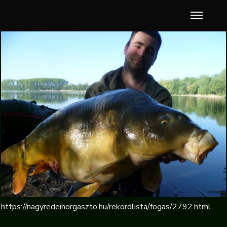
https://nagyredeihorgaszto.hu/rekordlista/fogas/2792.html