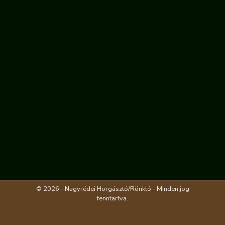
© 2026 - Nagyrédei Horgásztó/Rönktó - Minden jog
fenntartva.