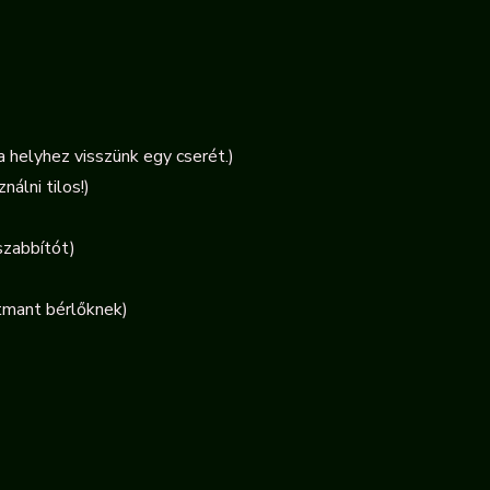
a helyhez visszünk egy cserét.)
álni tilos!)
szabbítót
)
rtmant bérlőknek)