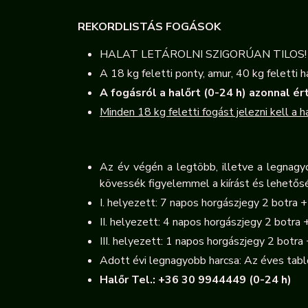
REKORDLISTÁS FOGÁSOK
HALAT LETÁROLNI SZIGORÚAN TILOS!
A 18 kg feletti ponty, amur, 40 kg feletti ha
A fogásról a halőrt (0-24 h) azonnal ér
Minden 18 kg feletti fogást jelezni kell a 
Az év végén a legtöbb, illetve a legnagy
kövessék figyelemmel a kiírást és lehetősé
I. helyezett: 7 napos horgászjegy 2 botra 
II. helyezett: 4 napos horgászjegy 2 botra 
III. helyezett: 1 napos horgászjegy 2 botra
Adott évi legnagyobb harcsa: Az éves tabl
Halőr Tel.: +36 30 9944449 (0-24 h)