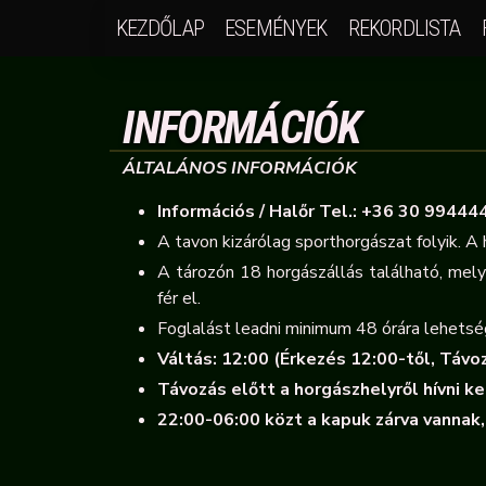
KEZDŐLAP
ESEMÉNYEK
REKORDLISTA
INFORMÁCIÓK
ÁLTALÁNOS INFORMÁCIÓK
Információs / Halőr Tel.: +36 30 99444
A tavon kizárólag sporthorgászat folyik.
A 
A tározón 18 horgászállás található, me
fér el.
Foglalást leadni minimum 48 órára lehetsé
Váltás: 12:00 (Érkezés 12:00-től, Távo
Távozás előtt a horgászhelyről hívni kel
22:00-06:00 közt a kapuk zárva vannak, 