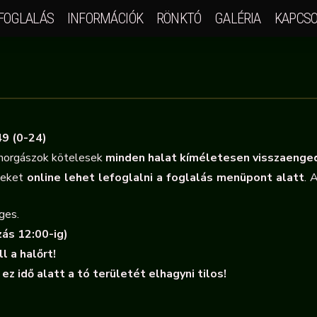
FOGLALÁS
INFORMÁCIÓK
RÖNKTÓ
GALÉRIA
KAPCSO
49 (0-24)
horgászok kötelesek
minden halat kíméletesen visszaenged
lyeket
online lehet lefoglalni a foglalás menüpont alatt
. 
ges.
zás 12:00-ig)
l a halőrt!
ez idő alatt a tó területét elhagyni tilos!