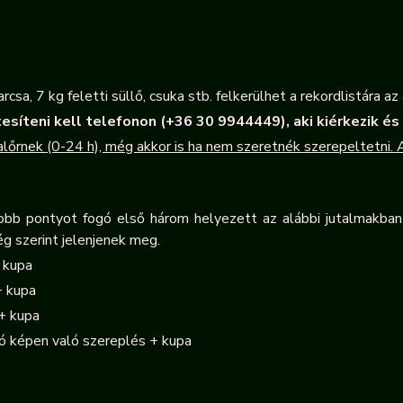
rcsa, 7 kg feletti süllő, csuka stb. felkerülhet a rekordlistára az 
tesíteni kell telefonon (+36 30 9944449), aki kiérkezik és 
halőrnek (0-24 h), még akkor is ha nem szeretnék szerepeltetni. 
obb pontyot fogó első három helyezett az alábbi jutalmakban 
g szerint jelenjenek meg.
+ kupa
+ kupa
 + kupa
ó képen való szereplés + kupa