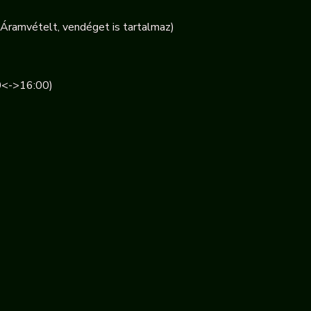
mvételt, vendéget is tartalmaz)
0<->16:00)