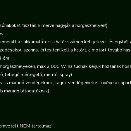
csónakokat tisztán, kimerve hagyják a horgászhelyen!)
és
emerült az akkumulátort a halőr számon kell jelezni, és egyből 
edésekor, azonnal értesíteni kell a halőrt, a motort tovább haszn
4 óra
6. horgászhelyeken, m
ax 2 000 W, ha tudnak kérjük hozzanak hos
ső, lebegő mérlegelő, merítő, spray)
ára is maradó vendégeknek, tagok vendégeinek is, kivéve az apa
ább maradó látogatóknak)
Áramvételt NEM tartalmaz)