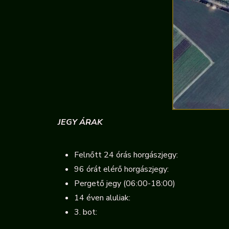
JEGY ÁRAK
Felnőtt 24 órás horgászjegy: 9 
96 órát elérő horgászjegy: 7 5
Pergető jegy (06:00-18:00) 7 5
14 éven aluliak: 2 500 Ft
3. bot: 2 500 Ft