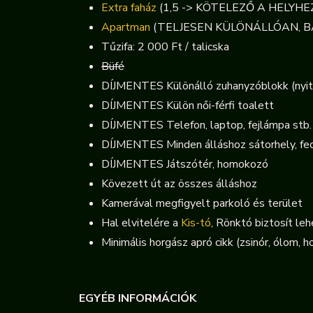
Extra faház
(1,5 -> KÖTELEZŐ A HELYHEZ B
Apartman
(TELJESEN KÜLÖNÁLLÓAN, BÁRM
Tűzifa: 2 000 Ft / talicska
Büfé
DÍJMENTES Különálló zuhanyzóblokk (nyit
DÍJMENTES Külön női-férfi toalett
DÍJMENTES Telefon, laptop, fejlámpa stb. 
DÍJMENTES Minden álláshoz sátorhely, fed
DÍJMENTES Játszótér, homokozó
Kövezett út az összes álláshoz
Kamerával megfigyelt parkoló és terület
Hal elvitelére a
Kis-tó
, Rönktó biztosít le
Minimális horgász apró cikk (zsinór, ólom, ho
EGYÉB INFORMÁCIÓK