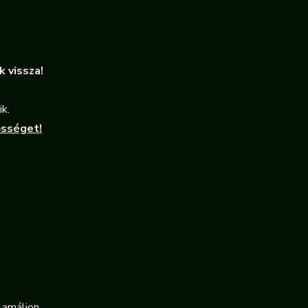
k vissza!
k.
ősséget!
lamáljon.