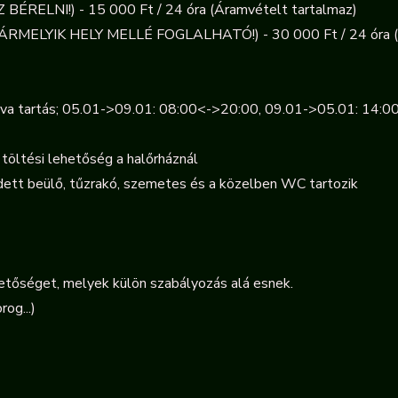
ÉRELNI!) - 15 000 Ft / 24 óra (Áramvételt tartalmaz)
ELYIK HELY MELLÉ FOGLALHATÓ!) - 30 000 Ft / 24 óra (Ára
va tartás; 05.01->09.01: 08:00<->20:00, 09.01->05.01: 14:0
töltési lehetőség a halőrháznál
ett beülő, tűzrakó, szemetes és a közelben WC tartozik
hetőséget, melyek külön szabályozás alá esnek.
rog...)