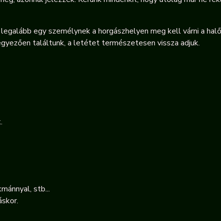
legalább egy személynek a horgászhelyen meg kell várni a halő
yezően találtunk, a letétet természetesen vissza adjuk.
.
mánnyal, stb...
áskor.