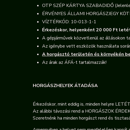
OTP SZÉP KÁRTYA SZABADIDŐ (Jelenleg m
ÉRVÉNYES ÁLLAMI HORGÁSZJEGY KÖT
VÍZTÉRKÓD: 10-013-1-1
Érkezéskor, helyenként 20 000 Ft letét
A gépjárművek közvetlenül az állásokon t
Az igénybe vett eszközök használata során
A horgásztó területén és környékén b
Az árak az ÁFÁ-t tartalmazzák!
HORGÁSZHELYEK ÁTADÁSA
Érkezéskor, mint eddig is, minden helyre LETÉT
Az alábbi távozási rend a HORGÁSZOK ÉRDEKEI
Szeretnénk ha minden horgászt rend és tisztas
Amennyiben a helyet nem megfelelően kapnál me