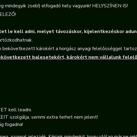
indegyik zseb!) elfogadó hely vagyunk! HELYSZÍNEN IS!
ELEZŐ!
et le kell adni, melyet távozáskor, kijelentkezéskor adun
artózkodhatnak.
 bekövetkezett károkért a horgász anyagi felelősséggel tartozi
ekövetkezett balesetekért, károkért nem vállalunk felel
ET kell leadni.
T szolgálja, semmi extra terhet nem jelent!
ág fogadna!
g, azonnal jelezzék. Kérünk mindenkit, hogy utólag már ne rek