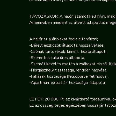
TÁVOZÁSKOR; A halőri számot kell hívni, majd 
Amennyiben mindent az átvett állapottal megeg
A halőr az alábbiakat fogja ellenőrizni;
-Bérelt eszközök állapota, vissza vétele.
-Csónak tartozékok, kimert, tiszta állapot.
-Szemetes kuka üres állapota.
-Szemét kezelés esetén a zsákokat elszállítjuk
-Horgászhely tisztasága, rendben hagyása.
-Faházak tisztasága (felsöpörve, felmosva).
-Apartman, extra ház tisztasága, állapota.
LETÉT; 20 000 Ft, ez kiváltható forgalmival, ok
Ez az összeg teljes egészében vissza jár távoz