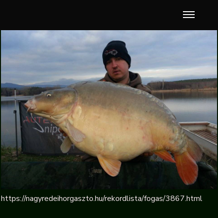
https://nagyredeihorgaszto.hu/rekordlista/fogas/3867.html