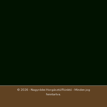
© 2026 - Nagyrédei Horgásztó/Rönktó - Minden jog
fenntartva.