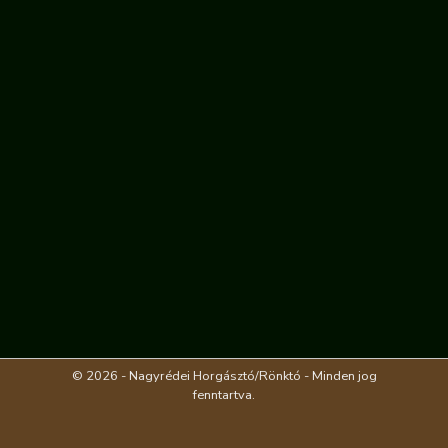
© 2026 - Nagyrédei Horgásztó/Rönktó - Minden jog
fenntartva.