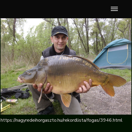
https://nagyredeihorgaszto.hu/rekordlista/fogas/3946.html