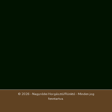
© 2026 - Nagyrédei Horgásztó/Rönktó - Minden jog
fenntartva.