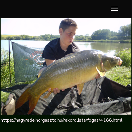
https://nagyredeihorgaszto.hu/rekordlista/fogas/4188.html