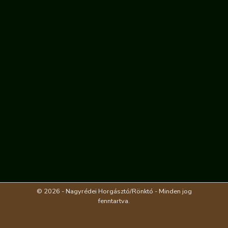
© 2026 - Nagyrédei Horgásztó/Rönktó - Minden jog
fenntartva.