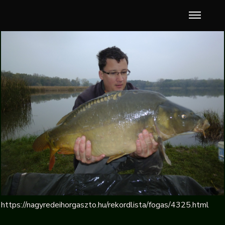
https://nagyredeihorgaszto.hu/rekordlista/fogas/4325.html