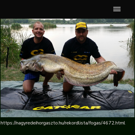
https://nagyredeihorgaszto.hu/rekordlista/fogas/4672.html