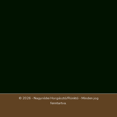
© 2026 - Nagyrédei Horgásztó/Rönktó - Minden jog
fenntartva.