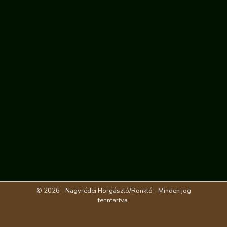
© 2026 - Nagyrédei Horgásztó/Rönktó - Minden jog
fenntartva.