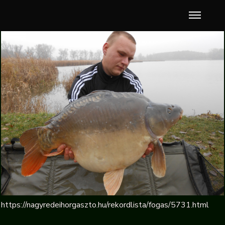
https://nagyredeihorgaszto.hu/rekordlista/fogas/5731.html