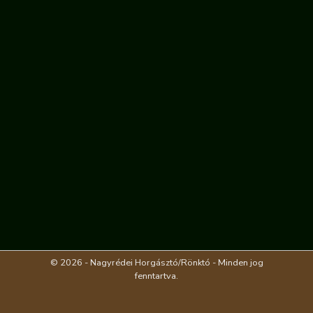
© 2026 - Nagyrédei Horgásztó/Rönktó - Minden jog
fenntartva.