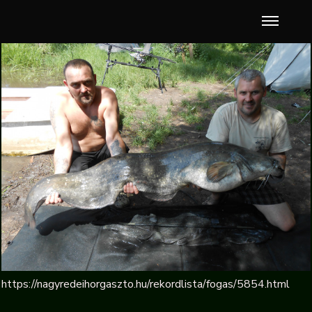
https://nagyredeihorgaszto.hu/rekordlista/fogas/5854.html