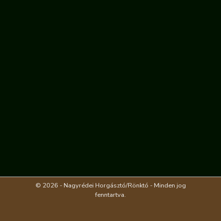
© 2026 - Nagyrédei Horgásztó/Rönktó - Minden jog
fenntartva.