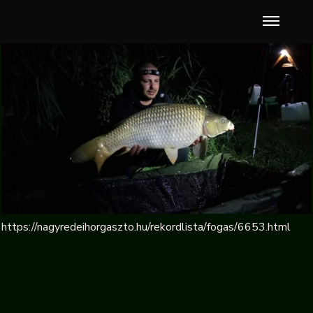
https://nagyredeihorgaszto.hu/rekordlista/fogas/6653.html