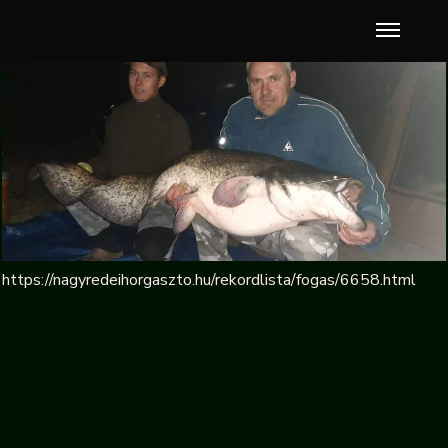
https://nagyredeihorgaszto.hu/rekordlista/fogas/6658.html