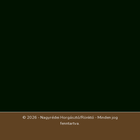
© 2026 - Nagyrédei Horgásztó/Rönktó - Minden jog
fenntartva.