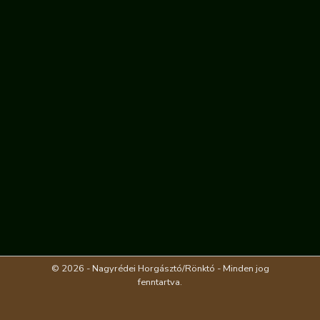
© 2026 - Nagyrédei Horgásztó/Rönktó - Minden jog
fenntartva.