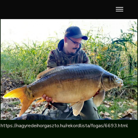
https://nagyredeihorgaszto.hu/rekordlista/fogas/6693.html