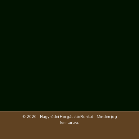
© 2026 - Nagyrédei Horgásztó/Rönktó - Minden jog
fenntartva.