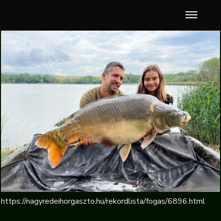
https://nagyredeihorgaszto.hu/rekordlista/fogas/6896.html