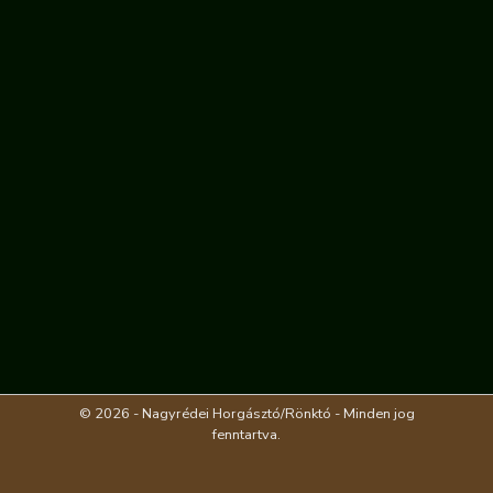
© 2026 - Nagyrédei Horgásztó/Rönktó - Minden jog
fenntartva.