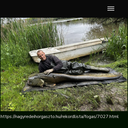
https://nagyredeihorgaszto.hu/rekordlista/fogas/7027.html