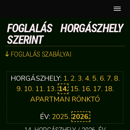
FOGLALÁS HORGÁSZHELY
SZERINT
FOGLALÁS SZABÁLYAI
A tározón 18 horgászállás található, melyeket
HORGÁSZHELY:
1.
2.
3.
4.
5.
6.
7.
8.
KIZÁRÓLAG ONLINE lehet lefoglalni. Az állásokon
9.
10.
11.
13.
14.
15.
16.
17.
18.
kényelmesen 2-3 ember (4-6 bot) fér el.
Amennyiben ismerősök, külön-külön helyeket
APARTMAN
RÖNKTÓ
foglalnak, miközben kényelmesen elférnének egy
helyen is, úgy a rendszerrel való visszaélés miatt
ÉV:
2025.
2026.
KÉTSZERESEN! számoljuk fel a horgászjegyek árát!
A foglalás alap esetben minimum 48 óra, maximum 1
14. HORGÁSZHELY / 2026. ÉV