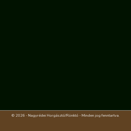
© 2026 - Nagyrédei Horgásztó/Rönktó - Minden jog fenntartva.