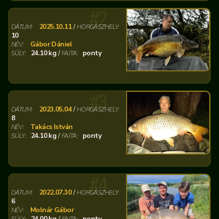
#2
2025.10.11
/
DÁTUM:
HORGÁSZHELY:
10
Gábor Dániel
NÉV:
24.10 kg
/
ponty
SÚLY:
FAJTA:
#3
2023.05.04
/
DÁTUM:
HORGÁSZHELY:
8
Takács István
NÉV:
24.10 kg
/
ponty
SÚLY:
FAJTA:
#4
2022.07.30
/
DÁTUM:
HORGÁSZHELY:
6
Molnár Gábor
NÉV:
24.00 kg
/
ponty
SÚLY:
FAJTA: