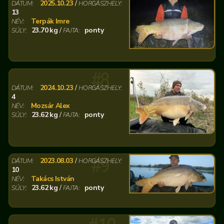
2025.10.23
/
DÁTUM:
HORGÁSZHELY:
13
Terpák Imre
NÉV:
23.70 kg
/
ponty
SÚLY:
FAJTA:
#8
2024.10.23
/
DÁTUM:
HORGÁSZHELY:
4
Mozsár Alex
NÉV:
23.62 kg
/
ponty
SÚLY:
FAJTA:
#9
2023.08.03
/
DÁTUM:
HORGÁSZHELY:
10
Takács István
NÉV:
23.62 kg
/
ponty
SÚLY:
FAJTA: