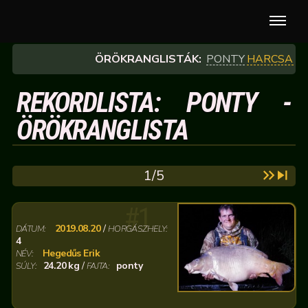
ÖRÖKRANGLISTÁK:
PONTY
HARCSA
REKORDLISTA: PONTY -
ÖRÖKRANGLISTA
1/5
#1
2019.08.20
/
DÁTUM:
HORGÁSZHELY:
4
Hegedűs Erik
NÉV:
24.20 kg
/
ponty
SÚLY:
FAJTA: