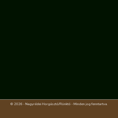
© 2026 - Nagyrédei Horgásztó/Rönktó - Minden jog fenntartva.