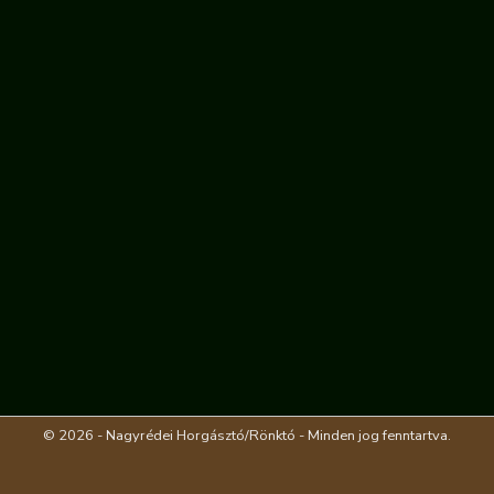
© 2026 - Nagyrédei Horgásztó/Rönktó - Minden jog fenntartva.