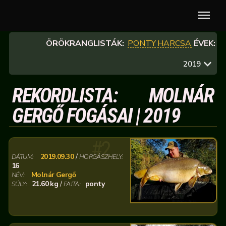
ÖRÖKRANGLISTÁK:
PONTY
HARCSA
ÉVEK:
2019
REKORDLISTA: MOLNÁR
GERGŐ FOGÁSAI | 2019
#2
2019.09.30
/
DÁTUM:
HORGÁSZHELY:
16
Molnár Gergő
NÉV:
21.60 kg
/
ponty
SÚLY:
FAJTA: