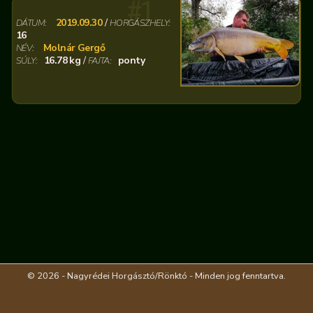
#1
2019.09.30
/
DÁTUM:
HORGÁSZHELY:
16
Molnár Gergő
NÉV:
16.78 kg
/
ponty
SÚLY:
FAJTA:
© 2026 - Nagyrédei Horgásztó/Rönktó - Minden jog fenntartva.