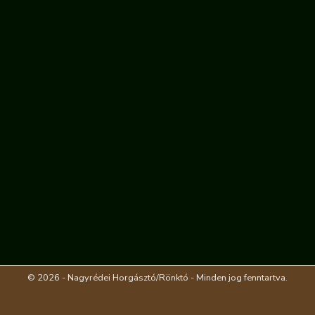
© 2026 - Nagyrédei Horgásztó/Rönktó - Minden jog fenntartva.