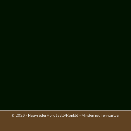
© 2026 - Nagyrédei Horgásztó/Rönktó - Minden jog fenntartva.