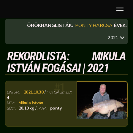
ÖRÖKRANGLISTÁK:
PONTY
HARCSA
ÉVEK:
2021
REKORDLISTA: MIKULA
ISTVÁN FOGÁSAI | 2021
#1
2021.10.30
/
DÁTUM:
HORGÁSZHELY:
4
Mikula István
NÉV:
20.10 kg
/
ponty
SÚLY:
FAJTA: