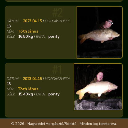
#2
2023.04.15
/
DÁTUM:
HORGÁSZHELY:
13
Tóth János
NÉV:
16.50 kg
/
ponty
SÚLY:
FAJTA:
#1
2023.04.15
/
DÁTUM:
HORGÁSZHELY:
13
Tóth János
NÉV:
15.40 kg
/
ponty
SÚLY:
FAJTA:
© 2026 - Nagyrédei Horgásztó/Rönktó - Minden jog fenntartva.