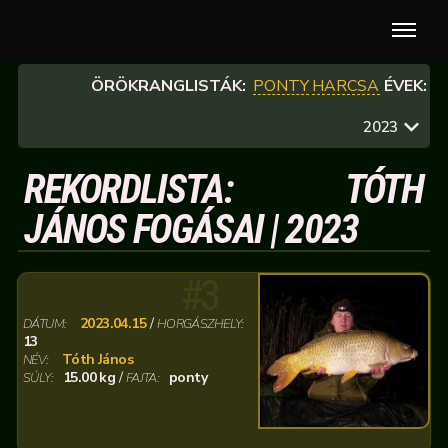
ÖRÖKRANGLISTÁK:
PONTY
HARCSA
ÉVEK:
2023
REKORDLISTA: TÓTH
JÁNOS FOGÁSAI | 2023
#3
2023.04.15
/
DÁTUM:
HORGÁSZHELY:
13
Tóth János
NÉV:
15.00 kg
/
ponty
SÚLY:
FAJTA: