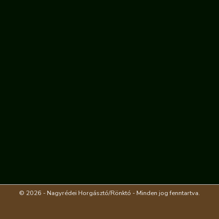
© 2026 - Nagyrédei Horgásztó/Rönktó - Minden jog fenntartva.