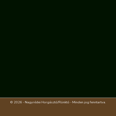
© 2026 - Nagyrédei Horgásztó/Rönktó - Minden jog fenntartva.