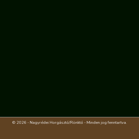
© 2026 - Nagyrédei Horgásztó/Rönktó - Minden jog fenntartva.