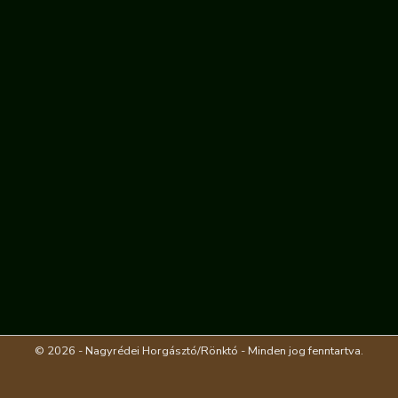
© 2026 - Nagyrédei Horgásztó/Rönktó - Minden jog fenntartva.