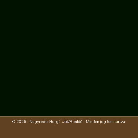
© 2026 - Nagyrédei Horgásztó/Rönktó - Minden jog fenntartva.