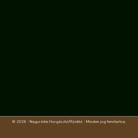
© 2026 - Nagyrédei Horgásztó/Rönktó - Minden jog fenntartva.