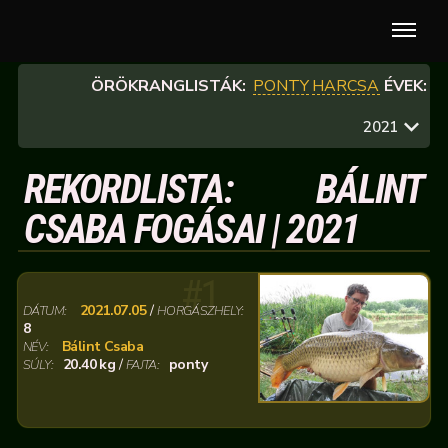
ÖRÖKRANGLISTÁK:
PONTY
HARCSA
ÉVEK:
2021
REKORDLISTA: BÁLINT
CSABA FOGÁSAI | 2021
#1
2021.07.05
/
DÁTUM:
HORGÁSZHELY:
8
Bálint Csaba
NÉV:
20.40 kg
/
ponty
SÚLY:
FAJTA: