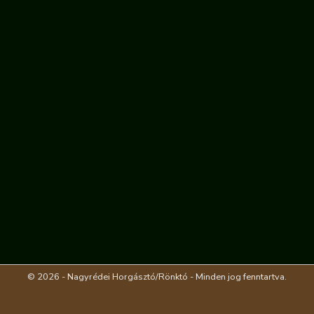
© 2026 - Nagyrédei Horgásztó/Rönktó - Minden jog fenntartva.