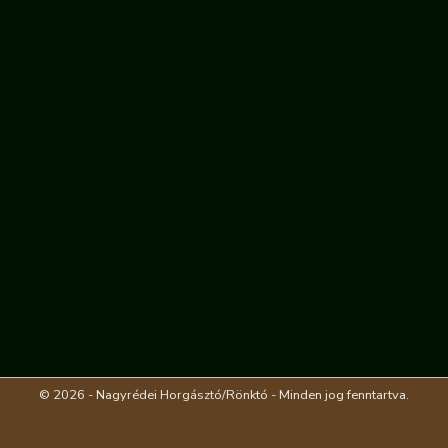
© 2026 - Nagyrédei Horgásztó/Rönktó - Minden jog fenntartva.