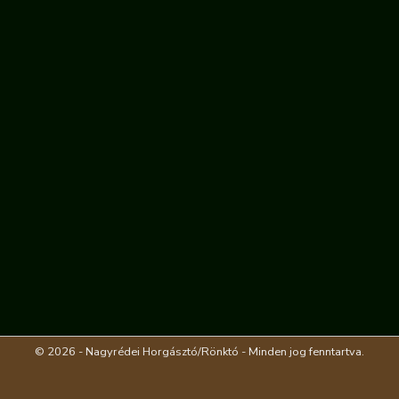
© 2026 - Nagyrédei Horgásztó/Rönktó - Minden jog fenntartva.