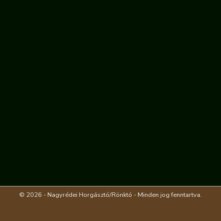
© 2026 - Nagyrédei Horgásztó/Rönktó - Minden jog fenntartva.