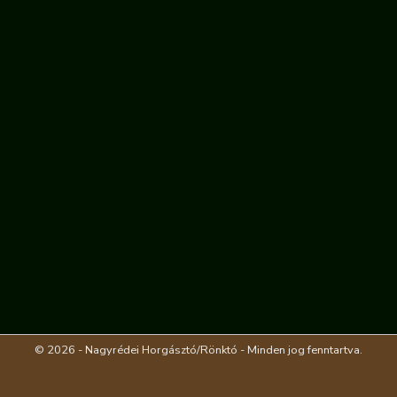
© 2026 - Nagyrédei Horgásztó/Rönktó - Minden jog fenntartva.