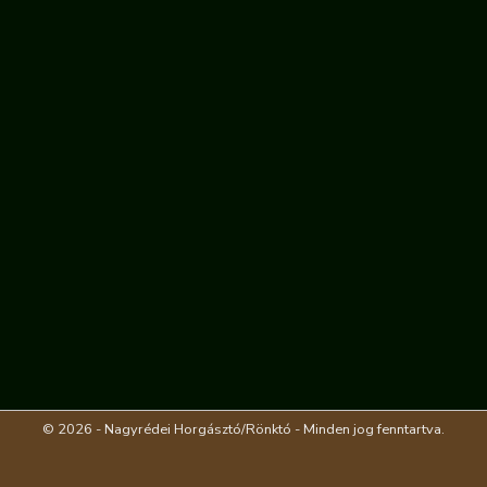
© 2026 - Nagyrédei Horgásztó/Rönktó - Minden jog fenntartva.