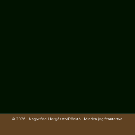
© 2026 - Nagyrédei Horgásztó/Rönktó - Minden jog fenntartva.