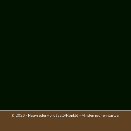
© 2026 - Nagyrédei Horgásztó/Rönktó - Minden jog fenntartva.