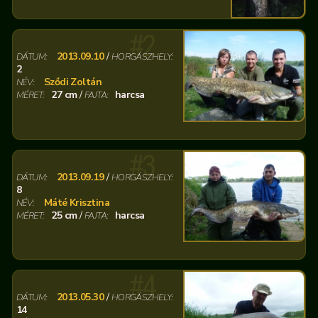
#2
2013.09.10
/
DÁTUM:
HORGÁSZHELY:
2
Sződi Zoltán
NÉV:
27 cm
/
harcsa
MÉRET:
FAJTA:
#3
2013.09.19
/
DÁTUM:
HORGÁSZHELY:
8
Máté Krisztina
NÉV:
25 cm
/
harcsa
MÉRET:
FAJTA:
#4
2013.05.30
/
DÁTUM:
HORGÁSZHELY:
14