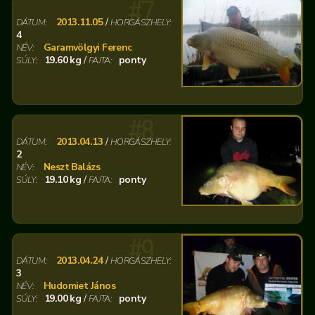
#7
2013.11.05
/
DÁTUM:
HORGÁSZHELY:
4
Garamvölgyi Ferenc
NÉV:
19.60 kg
/
ponty
SÚLY:
FAJTA:
#8
2013.04.13
/
DÁTUM:
HORGÁSZHELY:
2
Neszt Balázs
NÉV:
19.10 kg
/
ponty
SÚLY:
FAJTA:
#9
2013.04.24
/
DÁTUM:
HORGÁSZHELY:
3
Hudomiet János
NÉV:
19.00 kg
/
ponty
SÚLY:
FAJTA: