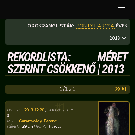
ÖRÖKRANGLISTÁK:
PONTY
HARCSA
ÉVEK:
2013
REKORDLISTA: MÉRET
SZERINT CSÖKKENŐ | 2013
1/121
#1
2013.12.20
/
DÁTUM:
HORGÁSZHELY:
9
Garamvölgyi Ferenc
NÉV:
29 cm
/
harcsa
MÉRET:
FAJTA: