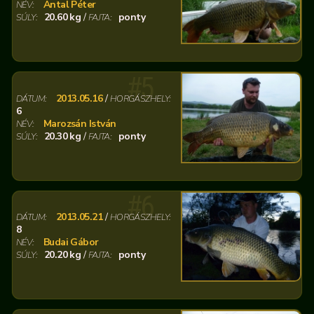
Antal Péter
NÉV:
20.60 kg
/
ponty
SÚLY:
FAJTA:
#5
2013.05.16
/
DÁTUM:
HORGÁSZHELY:
6
Marozsán István
NÉV:
20.30 kg
/
ponty
SÚLY:
FAJTA:
#6
2013.05.21
/
DÁTUM:
HORGÁSZHELY:
8
Budai Gábor
NÉV:
20.20 kg
/
ponty
SÚLY:
FAJTA: