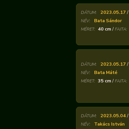
2023.05.17
DÁTUM:
Bata Sándor
NÉV:
40 cm
/
MÉRET:
FAJTA:
2023.05.17
DÁTUM:
Bata Máté
NÉV:
35 cm
/
MÉRET:
FAJTA:
2023.05.04
DÁTUM:
Takács István
NÉV: