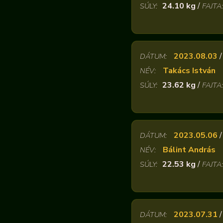
24.10 kg
/
SÚLY:
FAJTA:
2023.08.03
DÁTUM:
Takács István
NÉV:
23.62 kg
/
SÚLY:
FAJTA:
2023.05.06
DÁTUM:
Bálint András
NÉV:
22.53 kg
/
SÚLY:
FAJTA:
2023.07.31
DÁTUM: