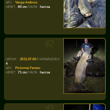
Varga Ambrus
NÉV:
80 cm
/
harcsa
MÉRET:
FAJTA:
#2
2021.07.06
/
DÁTUM:
HORGÁSZHELY:
4
Potornai Ferenc
NÉV:
71 cm
/
harcsa
MÉRET:
FAJTA:
#3