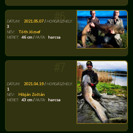
#6
2021.05.07
/
DÁTUM:
HORGÁSZHELY:
3
Tóth József
NÉV:
46 cm
/
harcsa
MÉRET:
FAJTA:
#7
2021.04.19
/
DÁTUM:
HORGÁSZHELY:
1
Hibján Zoltán
NÉV:
43 cm
/
harcsa
MÉRET:
FAJTA: