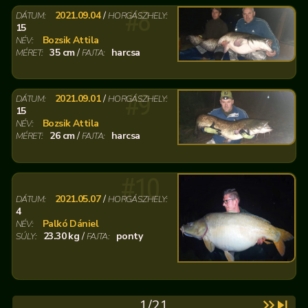
#8
2021.09.04
/
DÁTUM:
HORGÁSZHELY:
15
Bozsik Attila
NÉV:
35 cm
/
harcsa
MÉRET:
FAJTA:
#9
2021.09.01
/
DÁTUM:
HORGÁSZHELY:
15
Bozsik Attila
NÉV:
26 cm
/
harcsa
MÉRET:
FAJTA:
#10
2021.05.07
/
DÁTUM:
HORGÁSZHELY:
4
Palkó Dániel
NÉV:
23.30 kg
/
ponty
SÚLY:
FAJTA:
1/21