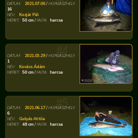
2021.07.06
/
DÁTUM:
HORGÁSZHELY:
16
Kozjár Pál
NÉV:
50 cm
/
harcsa
MÉRET:
FAJTA:
#4
2021.03.29
/
DÁTUM:
HORGÁSZHELY:
1
Kovács Ádám
NÉV:
50 cm
/
harcsa
MÉRET:
FAJTA:
#5
2021.06.17
/
DÁTUM:
HORGÁSZHELY:
6
Gulyás Attila
NÉV:
48 cm
/
harcsa
MÉRET:
FAJTA: