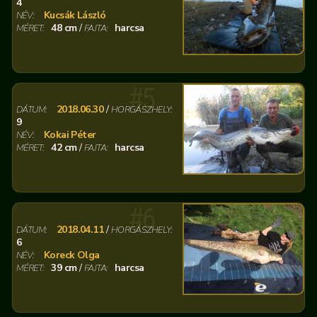
4
Kucsák László
NÉV:
48 cm
/
harcsa
MÉRET:
FAJTA:
#5
2018.06.30
/
DÁTUM:
HORGÁSZHELY:
9
Kokai Péter
NÉV:
42 cm
/
harcsa
MÉRET:
FAJTA:
#6
2018.04.11
/
DÁTUM:
HORGÁSZHELY:
6
Koreck Olga
NÉV:
39 cm
/
harcsa
MÉRET:
FAJTA: