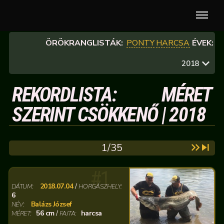
ÖRÖKRANGLISTÁK:
PONTY
HARCSA
ÉVEK:
2018
REKORDLISTA: MÉRET
SZERINT CSÖKKENŐ | 2018
1/35
#1
2018.07.04
/
DÁTUM:
HORGÁSZHELY:
6
Balázs József
NÉV:
56 cm
/
harcsa
MÉRET:
FAJTA: