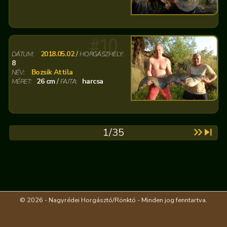
#10
2018.05.02
/
DÁTUM:
HORGÁSZHELY:
8
Bozsik Attila
NÉV:
26 cm
/
harcsa
MÉRET:
FAJTA:
1/35
© 2026 - Nagyrédei Horgásztó/Rönktó - Minden jog fenntartva.