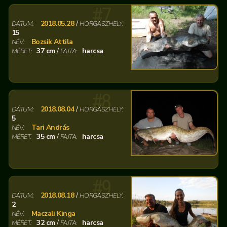
#7
2018.05.28
/
DÁTUM:
HORGÁSZHELY:
15
Bozsik Attila
NÉV:
37 cm
/
harcsa
MÉRET:
FAJTA:
#8
2018.08.04
/
DÁTUM:
HORGÁSZHELY:
5
Tari András
NÉV:
35 cm
/
harcsa
MÉRET:
FAJTA:
#9
2018.08.18
/
DÁTUM:
HORGÁSZHELY:
2
Maczali Kinga
NÉV:
32 cm
/
harcsa
MÉRET:
FAJTA: