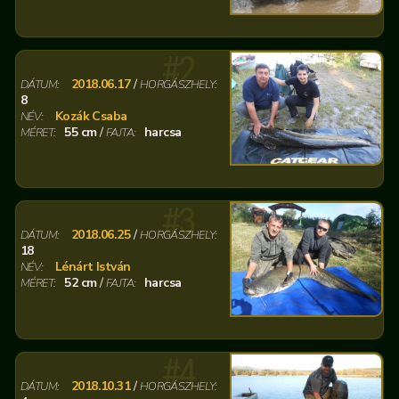
#2
2018.06.17
/
DÁTUM:
HORGÁSZHELY:
8
Kozák Csaba
NÉV:
55 cm
/
harcsa
MÉRET:
FAJTA:
#3
2018.06.25
/
DÁTUM:
HORGÁSZHELY:
18
Lénárt István
NÉV:
52 cm
/
harcsa
MÉRET:
FAJTA:
#4
2018.10.31
/
DÁTUM:
HORGÁSZHELY: